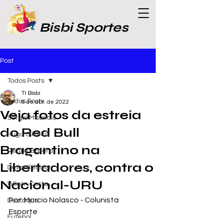
Bisbi Sportes
Post
Todos Posts
TI Bisbi
Todos Posts
6 de abr. de 2022
Veja fotos da estreia
Sergio Maurício
do Red Bull
Hugo Oliveira
Bragantino na
Renan Batera
Libertadores, contra o
Devanil Junior
Nacional-URU
Wilson Costa
Por: Marcio Nolasco - Colunista 
Destaque
Esporte
Futebol