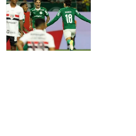
expectativa, o placar não saiu do
zero. Fantasma Tentou, Mas Parou no
Paredão Jogando em casa, o
Operário foi quem mais buscou o gol
durante boa parte da partida. O
Fantasma tentou impor ritmo,
pressionou em momento
Hugo Oliveira
Choque-Rei Morno,
Erros Decisivos e Mais
uma Queda do São
Paulo
O Choque-Rei prometia muito.
Quando São Paulo Futebol Clube e
Sociedade Esportiva Palmeiras se