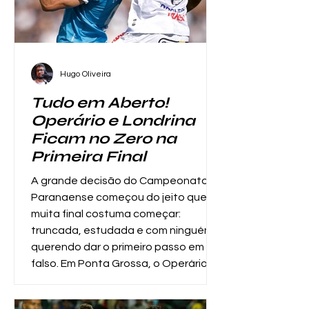
vinha sendo visto como um treinador
mais consolidado e com maior pe
Hugo Oliveira
Tudo em Aberto!
Operário e Londrina
Ficam no Zero na
Primeira Final
A grande decisão do Campeonato
Paranaense começou do jeito que
muita final costuma começar:
truncada, estudada e com ninguém
querendo dar o primeiro passo em
falso. Em Ponta Grossa, o Operário
Ferroviário Esporte Clube recebeu o
Londrina Esporte Clube e, apesar da