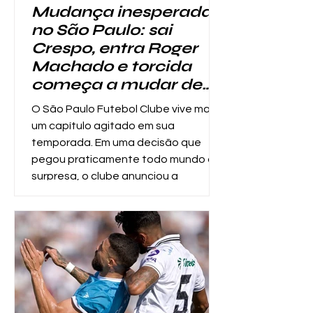
Mudança inesperada
no São Paulo: sai
Crespo, entra Roger
Machado e torcida
começa a mudar de
ideia
O São Paulo Futebol Clube vive mais
um capítulo agitado em sua
temporada. Em uma decisão que
pegou praticamente todo mundo de
surpresa, o clube anunciou a
demissão de Hernán Crespo e a
contratação de Roger Machado para
assumir o comando técnico da
equipe. A mudança repentina abriu
debate imediato entre torcedores e
analistas. Para muitos, a troca
representaria um “downgrade” no
comando do time , já que Crespo