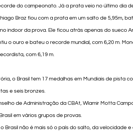
rde do campeonato. Já a prata veio no último dia de
iago Braz fiou com a prata em um salto de 5,95m, ba
no indoor da prova. Ele ficou atrás apenas do sueco 
ntiu o ouro e bateu o recorde mundial, com 6,20 m. Mo
recordista, com 6,19 m.
tória, o Brasil tem 17 medalhas em Mundiais de pista c
atas e seis bronzes.
nselho de Administração da CBAt, Wlamir Motta Campo
Brasil em vários grupos de provas.
 Brasil não é mais só o país do salto, da velocidade e