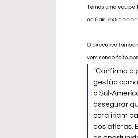
Temos uma equipe fo
do País, extremament
O executivo também 
vem sendo feito por
"Confirma o 
gestão como,
o Sul-America
assegurar qu
cota iriam p
aos atletas.
as oportunida