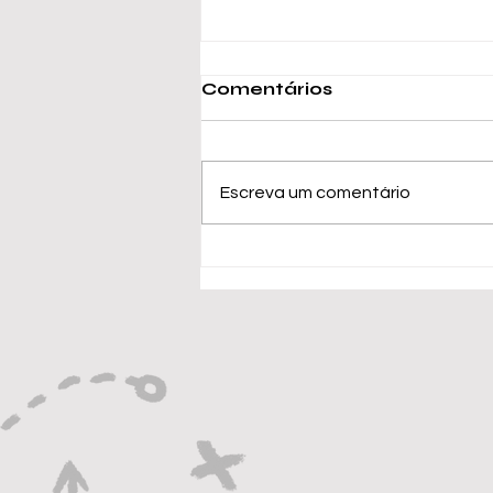
Comentários
Escreva um comentário
Messi alcança marca
de 900 gols na carreira