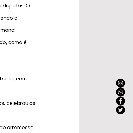
 disputas. O 
tendo o 
Armand 
ndo, como é 
oberta, com 
s, celebrou os 
 do arremesso. 