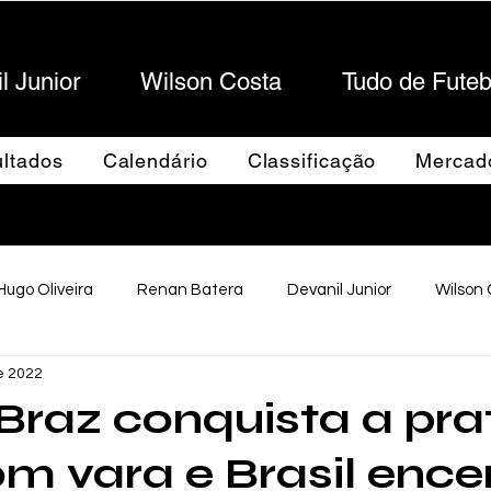
l Junior
Wilson Costa
Tudo de Futeb
Sportes
ltados
Calendário
Classificação
Mercad
Hugo Oliveira
Renan Batera
Devanil Junior
Wilson
e 2022
Futebol Maringaense
Capa
Braz conquista a pra
om vara e Brasil ence