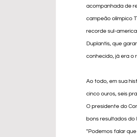
acompanhada de reco
campeão olímpico Th
recorde sul-america
Duplantis, que gara
conhecido, já era o 
Ao todo, em sua his
cinco ouros, seis pr
O presidente do Co
bons resultados do 
"Podemos falar que o