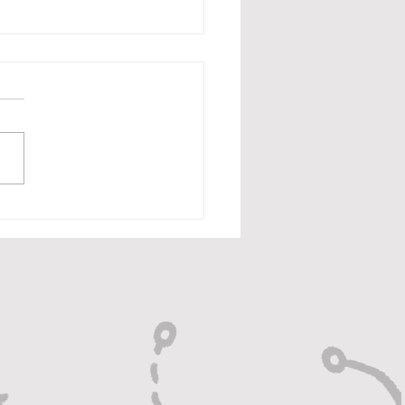
hur Melo sugere
entus e diz que
ar “se divertiria”
tália