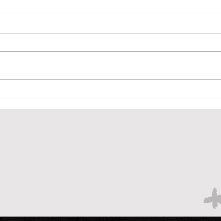
Hugo Souza é
Art
convocado para
Juv
seleção após corte de
Neym
Alisson por lesão
na I