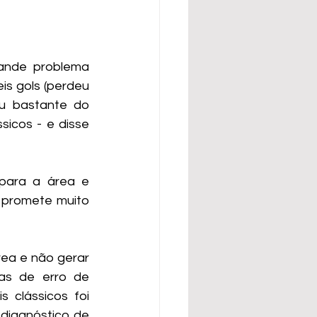
rande problema 
s gols (perdeu 
u bastante do 
icos - e disse 
para a área e 
promete muito 
ea e não gerar 
as de erro de 
clássicos foi 
 diagnóstico de 