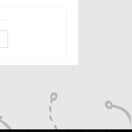
hur Melo sugere
entus e diz que
ar “se divertiria”
tália