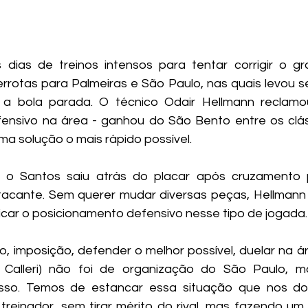
 dias de treinos intensos para tentar corrigir o g
rotas para Palmeiras e São Paulo, nas quais levou sei
 a bola parada. O técnico Odair Hellmann reclamo
ensivo na área - ganhou do São Bento entre os cláss
ma solução o mais rápido possível.
s, o Santos saiu atrás do placar após cruzamento 
cante. Sem querer mudar diversas peças, Hellmann 
icar o posicionamento defensivo nesse tipo de jogada.
o, imposição, defender o melhor possível, duelar na ár
 Calleri) não foi de organização do São Paulo, m
so. Temos de estancar essa situação que nos dois 
o treinador, sem tirar mérito do rival, mas fazendo um