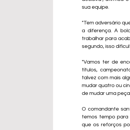
sua equipe.
"Tem adversário que 
a diferença. A bol
trabalhar para aca
segundo, isso dificu
"Vamos ter de enco
títulos, campeonat
talvez com mais alg
mudar quatro ou cin
de mudar uma peça e
O comandante santi
temos tempo para tr
que os reforços p