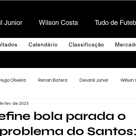
l Junior
Wilson Costa
Tudo de Futeb
Sportes
ltados
Calendário
Classificação
Mercad
Hugo Oliveira
Renan Batera
Devanil Junior
Wilson
de fev. de 2023
Futebol Maringaense
Capa
efine bola parada o
 problema do Santos