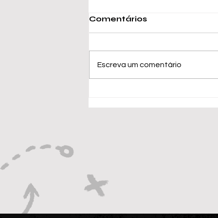
Comentários
Escreva um comentário
Messi alcança marca
de 900 gols na carreira