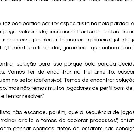
faz boa partida por ter especialista na bola parada, e
a pega velocidade, incomoda bastante, então temos
bar com esse problema. Tomamos o primeiro gol e log
lta", lamentou o treinador, garantindo que achará uma 
ntrar solução para isso porque bola parada decide 
os. Vamos ter de encontrar no treinamento, buscan
uém no setor (defensivo). Temos de encontrar solução
co, mas não temos muitos jogadores de perfil bom de
 tentar resolver."
sta não esconde, porém, que a sequência de jogos d
einar direito e temos de acelerar processos", enfati
odem ganhar chances antes de estarem nas condiçõe