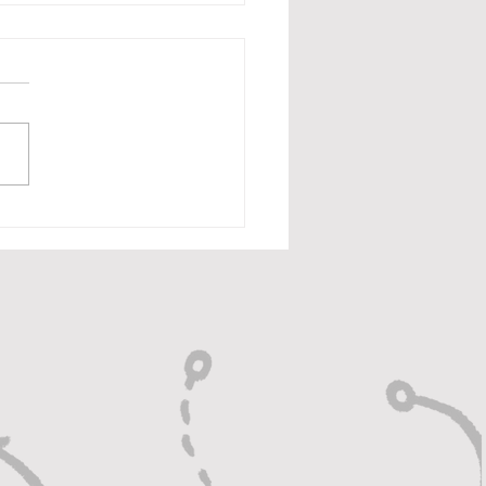
hur Melo sugere
entus e diz que
ar “se divertiria”
tália