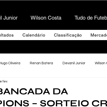
l Junior
Wilson Costa
Tudo de Futeb
Sportes
ltados
Calendário
Classificação
Mercad
Hugo Oliveira
Renan Batera
Devanil Junior
Wilson
e fev.
Futebol Maringaense
Capa
BANCADA DA
ONS – SORTEIO CR