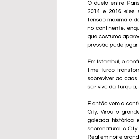
O duelo entre Paris
2014 e 2016 eles 
tensão máxima e dec
no continente, enq
que costuma aparece
pressão pode jogar 
Em Istambul, o conf
time turco transfo
sobreviver ao caos 
sair vivo da Turquia,
E então vem o confr
City. Virou o gran
goleada histórica 
sobrenatural; o Cit
Real em noite gran