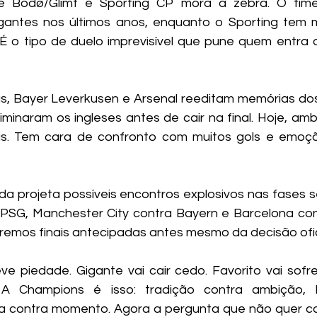
e Bodø/Glimt e Sporting CP mora a zebra. O time
gantes nos últimos anos, enquanto o Sporting tem m
É o tipo de duelo imprevisível que pune quem entra 
s, Bayer Leverkusen e Arsenal reeditam memórias do
iminaram os ingleses antes de cair na final. Hoje, amb
as. Tem cara de confronto com muitos gols e emoção
 projeta possíveis encontros explosivos nas fases s
PSG, Manchester City contra Bayern e Barcelona cont
teremos finais antecipadas antes mesmo da decisão ofic
ve piedade. Gigante vai cair cedo. Favorito vai sofrer
A Champions é isso: tradição contra ambição, hi
sa contra momento. Agora a pergunta que não quer ca