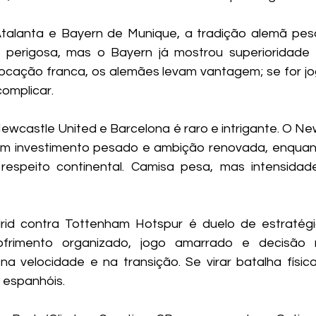
alanta e Bayern de Munique, a tradição alemã pesa.
 perigosa, mas o Bayern já mostrou superioridade 
trocação franca, os alemães levam vantagem; se for jog
complicar.
ewcastle United e Barcelona é raro e intrigante. O New
m investimento pesado e ambição renovada, enquant
respeito continental. Camisa pesa, mas intensidade
rid contra Tottenham Hotspur é duelo de estratégia
ofrimento organizado, jogo amarrado e decisão 
 velocidade e na transição. Se virar batalha física
 espanhóis.