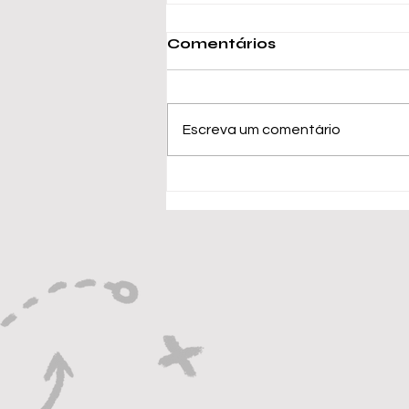
Comentários
Escreva um comentário
Messi alcança marca
de 900 gols na carreira