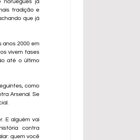
 norueguês já 
ais tradição e 
achando que já 
s anos 2000 em 
os vivem fases 
 até o último 
eguintes, como 
ra Arsenal. Se 
ial.
. E alguém vai 
stória contra 
lar: quem você 