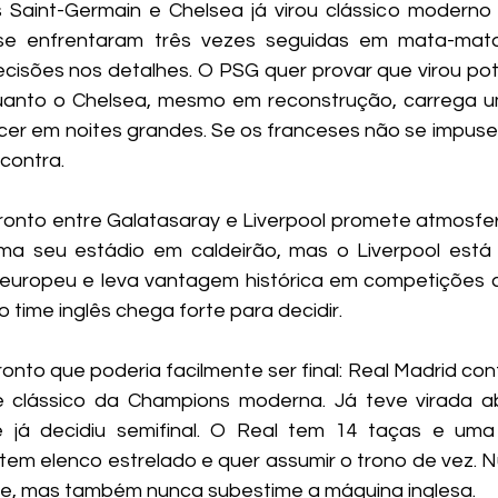
 Saint-Germain e Chelsea já virou clássico moderno 
se enfrentaram três vezes seguidas em mata-mat
isões nos detalhes. O PSG quer provar que virou potên
uanto o Chelsea, mesmo em reconstrução, carrega u
r em noites grandes. Se os franceses não se impuser
contra.
ronto entre Galatasaray e Liverpool promete atmosfer
rma seu estádio em caldeirão, mas o Liverpool está
europeu e leva vantagem histórica em competições co
 o time inglês chega forte para decidir.
onto que poderia facilmente ser final: Real Madrid con
de clássico da Champions moderna. Já teve virada ab
e já decidiu semifinal. O Real tem 14 taças e uma 
y tem elenco estrelado e quer assumir o trono de vez. 
de, mas também nunca subestime a máquina inglesa.