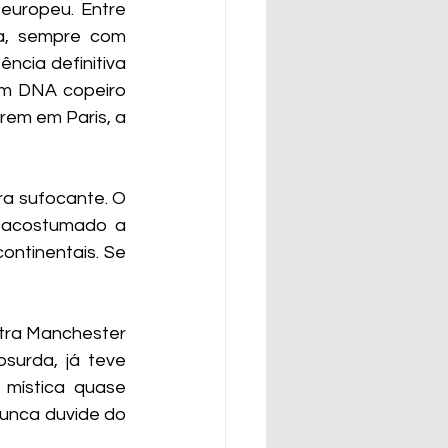
europeu. Entre 
a, sempre com 
cia definitiva 
m DNA copeiro 
em em Paris, a 
a sufocante. O 
 acostumado a 
ntinentais. Se 
tra Manchester 
surda, já teve 
mística quase 
Nunca duvide do 