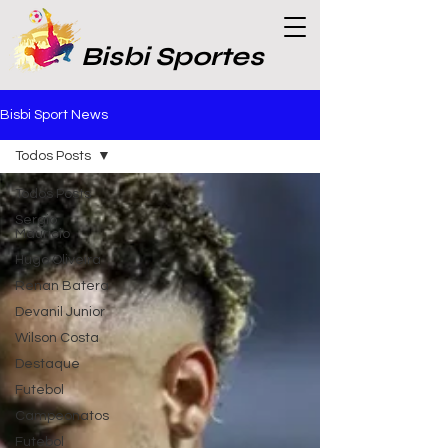
Bisbi Sportes
Bisbi Sport News
Todos Posts
Todos Posts
Sergio
Maurício
Hugo Oliveira
Renan Batera
Devanil Junior
Wilson Costa
Destaque
Futebol
Campeonatos
Futebol