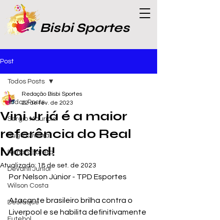
Bisbi Sportes
Post
Todos Posts
Redação Bisbi Sportes
Todos Posts
22 de fev. de 2023
Vini Jr já é a maior
Sergio Maurício
referência do Real
Hugo Oliveira
Madrid!
Renan Batera
Atualizado:
18 de set. de 2023
Devanil Junior
Por Nelson Júnior - TPD Esportes 
Wilson Costa
Atacante brasileiro brilha contra o 
Destaque
Liverpool e se habilita definitivamente 
Futebol