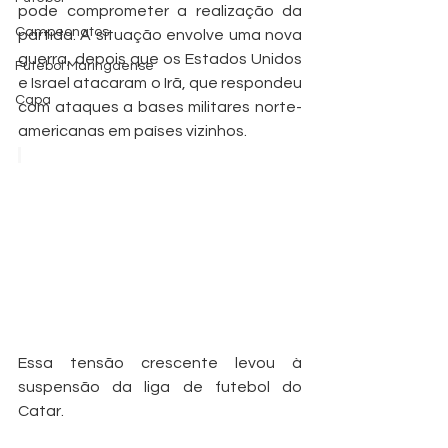
pode comprometer a realização da 
Campeonatos
partida. A situação envolve uma nova 
guerra, depois que os Estados Unidos 
Futebol Maringaense
e Israel atacaram o Irã, que respondeu 
Capa
com ataques a bases militares norte-
americanas em países vizinhos.
Essa tensão crescente levou à 
suspensão da liga de futebol do 
Catar.