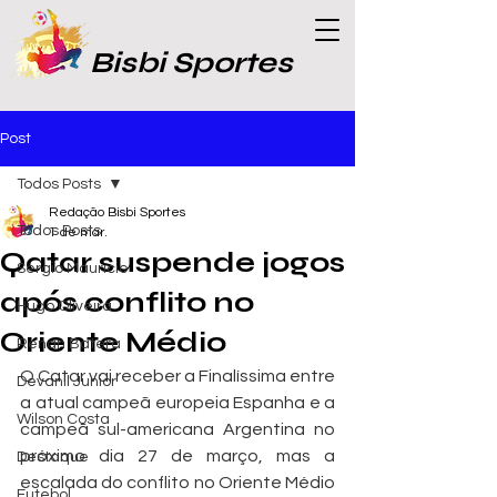
Bisbi Sportes
Post
Todos Posts
Redação Bisbi Sportes
Todos Posts
1 de mar.
Qatar suspende jogos
Sergio Maurício
após conflito no
Hugo Oliveira
Oriente Médio
Renan Batera
O Catar vai receber a Finalíssima entre 
Devanil Junior
a atual campeã europeia Espanha e a 
Wilson Costa
campeã sul-americana Argentina no 
próximo dia 27 de março, mas a 
Destaque
escalada do conflito no Oriente Médio 
Futebol