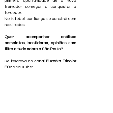
primeira oportunidade de o novo 
treinador começar a conquistar o 
torcedor.
No futebol, confiança se constrói com 
resultados.
Quer acompanhar análises 
completas, bastidores, opiniões sem 
filtro e tudo sobre o São Paulo?
Se inscreva no canal 
Fuzarka Tricolor 
FC
 no YouTube:
👉 
https://www.youtube.com/@Fuzark
aTricolorFC
Lá você encontra conteúdos com a 
visão do torcedor, debates sobre o 
momento do Tricolor e muito mais. Se 
você é são-paulino de verdade, vale a 