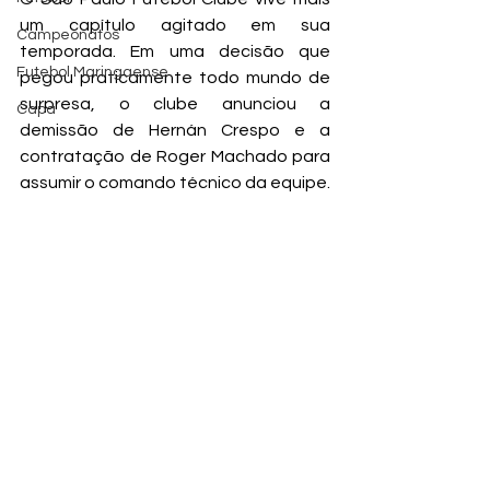
um capítulo agitado em sua 
Campeonatos
temporada. Em uma decisão que 
Futebol Maringaense
pegou praticamente todo mundo de 
surpresa, o clube anunciou a 
Capa
demissão de Hernán Crespo e a 
contratação de Roger Machado para 
assumir o comando técnico da equipe.