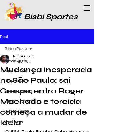
Bisbi Sportes
Post
Todos Posts
Hugo Oliveira
Todos Posts
11 de mar.
Mudança inesperada
Sergio Maurício
no São Paulo: sai
Hugo Oliveira
Crespo, entra Roger
Renan Batera
Machado e torcida
Devanil Junior
começa a mudar de
Wilson Costa
ideia
Destaque
Futebol
O São Paulo Futebol Clube vive mais 