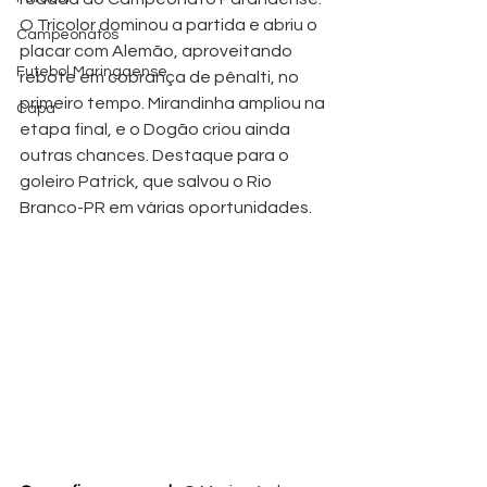
O Tricolor dominou a partida e abriu o 
Campeonatos
placar com Alemão, aproveitando 
Futebol Maringaense
rebote em cobrança de pênalti, no 
primeiro tempo. Mirandinha ampliou na 
Capa
etapa final, e o Dogão criou ainda 
outras chances. Destaque para o 
goleiro Patrick, que salvou o Rio 
Branco-PR em várias oportunidades.