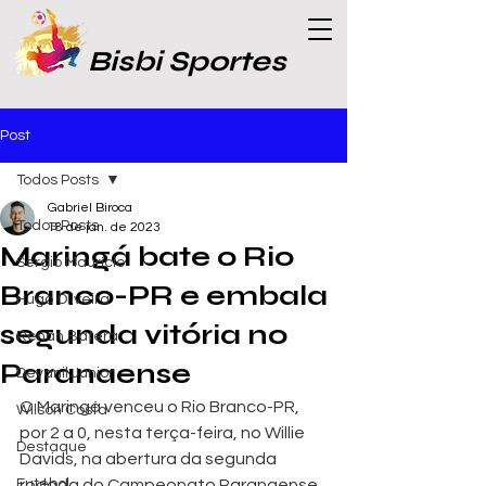
Bisbi Sportes
Post
Todos Posts
Gabriel Biroca
Todos Posts
18 de jan. de 2023
Maringá bate o Rio
Sergio Maurício
Branco-PR e embala
Hugo Oliveira
segunda vitória no
Renan Batera
Paranaense
Devanil Junior
O Maringá venceu o Rio Branco-PR, 
Wilson Costa
por 2 a 0, nesta terça-feira, no Willie 
Destaque
Davids, na abertura da segunda 
Futebol
rodada do Campeonato Paranaense. 