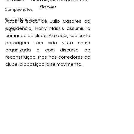
Brasília.
Campeonatos
Futebol Maringaense
Após a saída de Júlio Casares da 
presidência, Harry Massis assumiu o 
Capa
comando do clube. Até aqui, sua curta 
passagem tem sido vista como 
organizada e com discurso de 
reconstrução. Mas nos corredores do 
clube, a oposição já se movimenta.