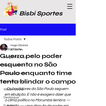
Bisbi Sportes
Post
Todos Posts
Hugo Oliveira
Todos Posts
20 de fev.
Guerra pelo poder
Sergio Maurício
esquenta no São
Hugo Oliveira
Paulo enquanto time
Renan Batera
tenta blindar o campo
Devanil Junior
Os bastidores do São Paulo seguem 
Wilson Costa
em ebulição. E não é exagero dizer que 
Destaque
o clima político no Morumbis lembra — 
Futebol
e muito — uma disputa de poder em 