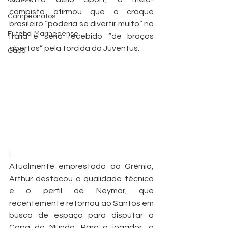
campista afirmou que o craque 
Campeonatos
brasileiro “poderia se divertir muito” na 
Futebol Maringaense
Itália e seria recebido “de braços 
abertos” pela torcida da Juventus.
Capa
Atualmente emprestado ao Grêmio, 
Arthur destacou a qualidade técnica 
e o perfil de Neymar, que 
recentemente retornou ao Santos em 
busca de espaço para disputar a 
Copa do Mundo. Para o jogador, o 