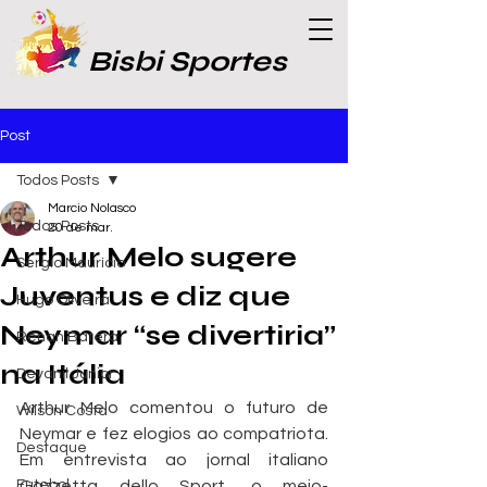
Bisbi Sportes
Post
Todos Posts
Marcio Nolasco
Todos Posts
20 de mar.
Arthur Melo sugere
Sergio Maurício
Juventus e diz que
Hugo Oliveira
Neymar “se divertiria”
Renan Batera
na Itália
Devanil Junior
Arthur Melo comentou o futuro de 
Wilson Costa
Neymar e fez elogios ao compatriota. 
Destaque
Em entrevista ao jornal italiano 
Futebol
Gazzetta dello Sport, o meio-